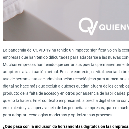
La pandemia del COVID-19 ha tenido un impacto significativo en la ec
empresas que han tenido dificultades para adaptarse a las nuevas cond
Muchas empresas han tenido que cerrar sus puertas permanentemente d
adaptarse a la situación actual. En este contexto, es vital acortar la b
uso de herramientas de administración tecnológicas para aumentar su
digital no hace más que excluir a quienes quedan afuera de los cambio
producto de la falta de acceso y en otros por ausencia de habilidades pa
que no lo hacen. En el contexto empresarial, la brecha digital se ha co
crecimiento y la supervivencia de las pequeñas empresas, que en muchos
para adoptar tecnologías modernas y optimizar sus procesos.
¿Qué pasa con la inclusión de herramientas digitales en las empresa