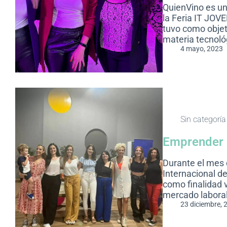
QuienVino es u
la Feria IT JOV
tuvo como objet
materia tecnoló
4 mayo, 2023
Sin categoría
Emprender 
Durante el mes 
Internacional d
como finalidad vi
mercado laboral
23 diciembre, 