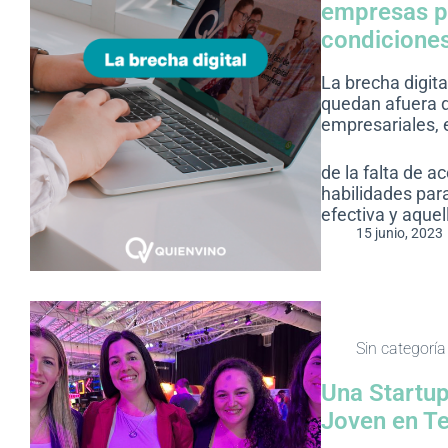
empresas p
condicione
La brecha digit
quedan afuera d
empresariales, 
de la falta de a
habilidades para
efectiva y aquel
15 junio, 2023
Sin categoría
Una Startup
Joven en T