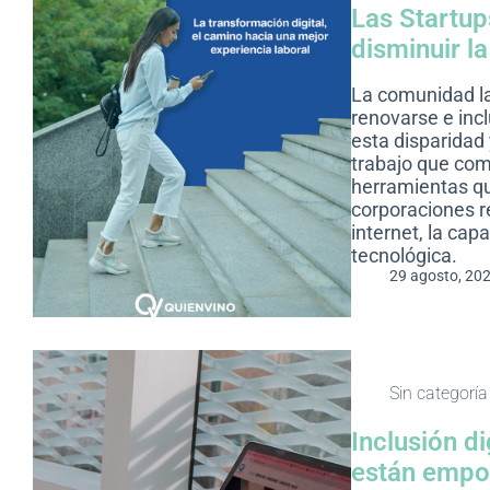
Las Startup
disminuir la
La comunidad la
renovarse e inc
esta disparidad
trabajo que com
herramientas qu
corporaciones r
internet, la capa
tecnológica.
29 agosto, 20
Sin categoría
Inclusión di
están empo