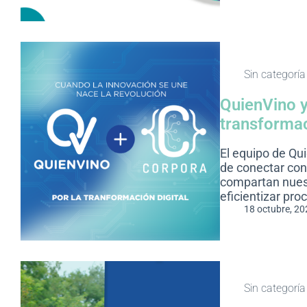
Sin categoría
QuienVino y
transformac
El equipo de Qu
de conectar co
compartan nuestr
eficientizar proc
18 octubre, 20
Sin categoría